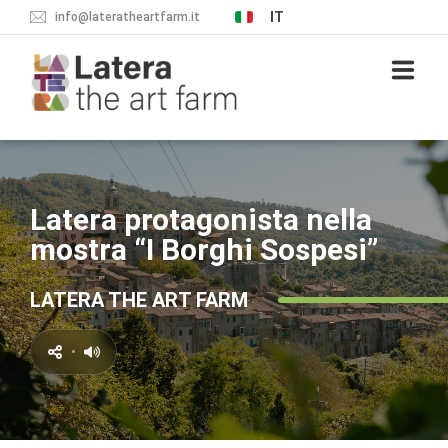
IT
info@lateratheartfarm.it
IL PROGETTO
Latera protagonista nella
IL BORGO
mostra “I Borghi Sospesi”
COSA VEDERE
LATERA THE ART FARM
DORMIRE
•
MANGIARE
NEWS & EVENTI